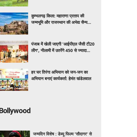
कुम्भलगढ़ किला: महाराणा प्रताप की
जन्मभूमि और राजस्थान की अभेद्य सैन्य
विरासत, जानिए इतिहास और वास्तुकला
पंजाब में खेली जाएगी 'आईपीएल जैसी टी20
लीग', नीलामी में उतरेंगे 450 से ज्यादा
खिलाड़ी
हर घर तिरंगा अभियान को जन-जन का
अभियान बनाएं कार्यकर्ता: हेमंत खंडेलवाल
Bollywood
जन्मदिन विशेष : डेब्यू फिल्म 'सौदागर' से