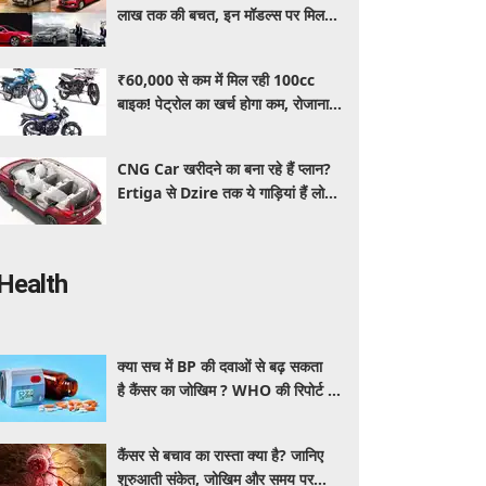
लाख तक की बचत, इन मॉडल्स पर मिल
रहे धांसू डिस्काउंट और ऑफर्स
₹60,000 से कम में मिल रही 100cc
बाइक! पेट्रोल का खर्च होगा कम, रोजाना
इस्तेमाल के लिए है शानदार ऑप्शन
CNG Car खरीदने का बना रहे हैं प्लान?
Ertiga से Dzire तक ये गाड़ियां हैं लोगों
की पहली पसंद, कीमत और माइलेज जानें
Health
क्या सच में BP की दवाओं से बढ़ सकता
है कैंसर का जोखिम ? WHO की रिपोर्ट से
बढ़ी चिंता, जानें क्या है पूरा मामला
कैंसर से बचाव का रास्ता क्या है? जानिए
शुरुआती संकेत, जोखिम और समय पर