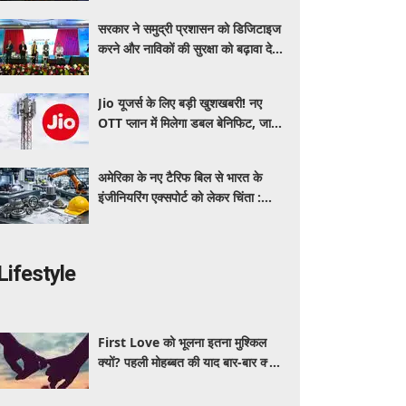
सरकार ने समुद्री प्रशासन को डिजिटाइज
करने और नाविकों की सुरक्षा को बढ़ावा देने
के लिए लॉन्च किया 'ई-समुद्र' प्लेटफॉर्म
Jio यूजर्स के लिए बड़ी खुशखबरी! नए
OTT प्लान में मिलेगा डबल बेनिफिट, जानें
कीमत और मिलने वाले फायदे
अमेरिका के नए टैरिफ बिल से भारत के
इंजीनियरिंग एक्सपोर्ट को लेकर चिंता :
औद्योगिक संगठन
Lifestyle
First Love को भूलना इतना मुश्किल
क्यों? पहली मोहब्बत की याद बार-बार क्यों
आती है, जानें इसके पीछे का विज्ञान