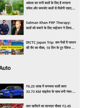
आंवला का पानी बालों के लिए है वरदान!
सफेद और कमजोर बालों से मिलेगी राहत,
घर पर ऐसे बनाकर करें इस्तेमाल
Salman Khan PRP Therapy:
बालों को बचाने के लिए भाईजान ने लिया
PRP का सहारा, जाने कितना आता है खर्च
IRCTC Japan Trip: कम पैसों में जापान
की सैर का मौका, 10 दिन के टूर पैकेज में
क्या-क्या मिलेगा? जानें पूरी जानकारी
Auto
₹6.25 लाख में सनरूफ वाली कार!
33.73 KM माइलेज के साथ बनी नंबर-1
सेलिंग कार, जमकर खरीद रहे ग्राहक
कार खरीदने का शानदार मौका! ₹2.45