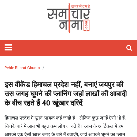
होम
फीचर्ड
समाचार
राजनीति
विश्‍व
राज्य
मनोरंजन
खेल
वीडियो
बिज़नेस
लाइफस्टाइल
आज
शिक्षा
गैजेट्स/
विज्ञान
ऑटो
हेल्थ
ज्योतिष
अध्यात्म
ट्रेवल
तस्वीरें
जॉब्स
साहित्य
Webstory
क्यों
टेक्नोलॉजी
पाकिस्तान
राजस्थान
बॉलीवुड
क्रिकेट
Stories
रिलेशनशिप
मोबाइल
कार
राशिफल
पॉज़िटिव
खास
And
लाइफ़
चीन
दिल्ली
हॉलीवुड
टेनिस
होम
ऐप्स
बाइक
हस्तरेखा
त्यौहार
Short
डेकॉर
अमेरिका
उत्तर
टॉलीवुड
कबड्डी
फ़िटनेस
रिव्यु
रिव्यु
तारे
तीर्थ
Videos
प्रदेश
सितारे
दर्शन
यूरोप
बिहार
मूवी
बैडमिंटन
फैशन
इंटरनेट
ऑटो
अंकज्योतिष
Pehle Bharat Ghumo
रिव्यु
केयर
एशिया
झारखंड
टीवी
WWE
ब्यूटी
लैपटॉप
वास्तु
इस वीकेंड हिमाचल प्रदेश नहीं, बनाएं जयपुर की
मध्य
गॉसिप
टेक्नोलॉजी
उस जगह घूमने की प्लानिंग जहां लाखों की आबादी
प्रदेश
पार्टीज़
लेटेस्ट
के बीच रहते हैं 40 खूंखार दरिदें
लांच
बॉक्स
सोशल
हिमाचल प्रदेश में घूमने लायक कई जगहें हैं। लेकिन कुछ जगहें ऐसी भी हैं,
ऑफिस
मीडिया
सेलिब्रिटी
जिनके बारे में आज भी बहुत कम लोग जानते हैं। आज के आर्टिकल में हम
ओटीटी
आपको एक ऐसी खास जगह के बारे में बताएंगे, जहां आपको घूमने का प्लान