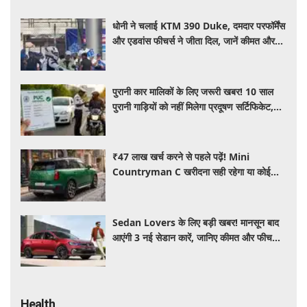
धोनी ने चलाई KTM 390 Duke, दमदार परफॉर्मेंस
और एडवांस फीचर्स ने जीता दिल, जानें कीमत और
पूरी डिटेल
पुरानी कार मालिकों के लिए जरूरी खबर! 10 साल
पुरानी गाड़ियों को नहीं मिलेगा प्रदूषण सर्टिफिकेट,
जानिए नए नियम
₹47 लाख खर्च करने से पहले पढ़ें! Mini
Countryman C खरीदना सही रहेगा या कोई
दूसरी लग्जरी SUV है बेहतर?
Sedan Lovers के लिए बड़ी खबर! मानसून बाद
आएंगी 3 नई सेडान कारें, जानिए कीमत और फीचर्स
की पूरी जानकारी
Health