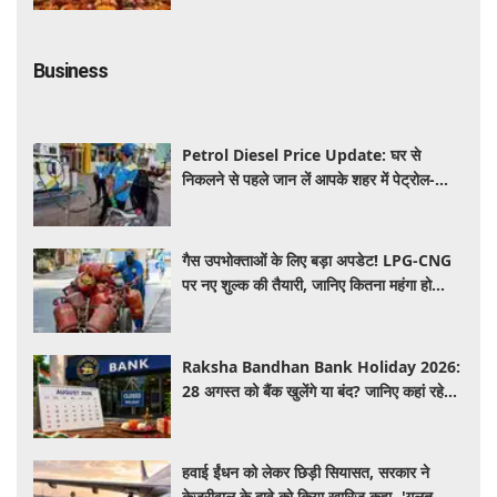
Business
Petrol Diesel Price Update: घर से
निकलने से पहले जान लें आपके शहर में पेट्रोल-
डीजल के ताजा रेट, क्या आज बढ़ी कीमतें?
गैस उपभोक्ताओं के लिए बड़ा अपडेट! LPG-CNG
पर नए शुल्क की तैयारी, जानिए कितना महंगा हो
सकता है सिलेंडर
Raksha Bandhan Bank Holiday 2026:
28 अगस्त को बैंक खुलेंगे या बंद? जानिए कहां रहेगी
छुट्टी और कहां होगा कामकाज
हवाई ईंधन को लेकर छिड़ी सियासत, सरकार ने
केजरीवाल के दावे को किया खारिज कहा -'गलत