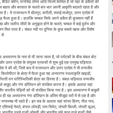
ना, बैंडिट क्वीन, पानसिंह तोमर आदि फिल्में शामिल हैं जो यहां के डकैतों की
के तेज बहाव और बरसात के चलते बार-बार अपनी आकृति बदलते रहता है और
। ये राजस्थान में धौलपुर, करौली, सवाई माधोपुर, उत्तर प्रदेश में
ीहड़ फैला हुआ है। हालंकि चम्बल सिर्फ अपने डकैत ही कुख्यात नहीं हैं
च्छ और जलीय जीवों के अनुकूल होने के चलते, चम्बल में कई दुर्लभ और
रक्षण मिल पाता है। चंबल नदी पर दुनिया के कुछ सबसे खास और विशेष
र से
व अभयारण्य के नाम से भी जाना जाता है, जो पर्यटकों के बीच चंबल बोट
और उत्तर प्रदेश के संयुक्त प्रयासों से शुरू हुई एक प्रमुख घड़ियाल
श ने की थी, जिसे बाद में राजस्थान और उत्तर प्रदेश ने भी वन्यजीव
लोमीटर के क्षेत्र में फैला हुआ यह अभ्यारण्य स्थलाकृति खड्डों,
्णपाती वन पारिस्थितिकी क्षेत्र का हिस्सा है। चंबल घड़ियाल वन्यजीव
 वाले कछुए और गंगा डॉल्फिन को संरक्षित करना है। इसके अलावा यहां
 भारतीय भेड़ियों को भी संरक्षित किया गया है। इस अभयारण्य में कछुवों
ाथ ही यह अभयारण्य गंगा डॉल्फ़िन के अंतिम मौजूदा घरों में से एक है और
ी मगरमच्छ भी रहते हैं। इन सब के अलावा यहां सांभर हिरण, नील गाय,
े एशियाई नेवले, बंगाल लोमड़ी, पाम सिवेट, जंगली बिल्ली, जंगली सूअर,
 भारतीय उड़ने वाली लोमड़ी और भारतीय लंबे कान वाले हाथी जैसे