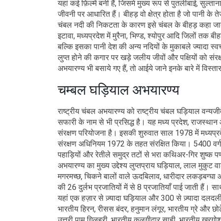
यहां कई फ़िल्में बनी हैं, जिसमे मुख्य रूप से पुतलीबाई, सुल्ता
जीवनी पर आधारित हैं। बीहड़ वो क्षेत्र होता है जो पानी 
चंबल नदी की निकटता के कारण इसे चंबल के बीहड़ कहा जाता है
इटावा, मध्यप्रदेश में मुरैना, भिण्ड, श्योपुर आदि जिलों तक ब
बल्कि इसका पानी देश की अन्य नदियों के मुकाबले ज्यादा स्व
लुप्त होने की कगार पर खड़े जलीय जीवों और पक्षियों को सं
अभयारण्य भी बसाये गए हैं, तो आईये जाने इनके बारे में विस्ता
चम्बल घड़ियाल अभयारण्य
राष्ट्रीय चंबल अभयारण्य को राष्ट्रीय चंबल घड़ियाल वन्यजी
सफारी के नाम से भी प्रसिद्ध है। यह मध्य प्रदेश, राजस्थान 
संरक्षण परियोजना है। इसकी शुरुवात साल 1978 में मध्यप्रदे
संरक्षण अधिनियम 1972 के तहत संरक्षित किया। 5400 वर्ग कि
पहाड़ियों और रेतीले समुद्र तटों से भरा कथिअर-गिर शुष्क पर
अभयारण्य का मुख्य उद्देश्य लुप्तप्राय घड़ियाल, लाल मुकुट
मगरमच्छ, चिकने बालों वाले ऊदबिलाव, धारीदार लकड़बग्घा और
की 26 दुर्लभ प्रजातियों में से 8 प्रजातियाँ पाई जाती हैं। स
यहां एक हज़ार से ज़्यादा घड़ियाल और 300 से ज़्यादा दलदल
भारतीय हिरन, रीसस बंदर, हनुमान लंगूर, भारतीय ग्रे और छोट
उत्तरी पाम गिलहरी, भारतीय कलगीदार साही, भारतीय खरगोश,