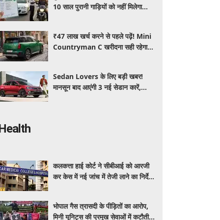
10 साल पुरानी गाड़ियों को नहीं मिलेगा
प्रदूषण सर्टिफिकेट, जानिए नए नियम
₹47 लाख खर्च करने से पहले पढ़ें! Mini
Countryman C खरीदना सही रहेगा या
कोई दूसरी लग्जरी SUV है बेहतर?
Sedan Lovers के लिए बड़ी खबर!
मानसून बाद आएंगी 3 नई सेडान कारें,
जानिए कीमत और फीचर्स की पूरी जानकारी
Health
कलकत्ता हाई कोर्ट ने सीबीआई को आरजी
कर केस में नई जांच में तेजी लाने का निर्देश
दिया
भोपाल गैस त्रासदी के पीड़ितों का आरोप,
मिनी यूनिट्स की प्रमुख सेवाओं में कटौती