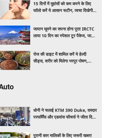
15 दिनों में मुहांसों को कम करने के लिए
फॉलो करें ये आसान रूटीन, त्वचा दिखेगी
ज्यादा साफ और ग्लोइंग
जापान घूमने का सपना होगा पूरा! IRCTC
लाया 10 दिन का स्पेशल टूर पैकेज, जानें
कीमत और सुविधाएं
रोज की डाइट में शामिल करें ये हेल्दी
सीड्स, शरीर को मिलेगा भरपूर पोषण,
इम्यूनिटी होगी मजबूत और कई बीमारियां
रहेंगी दूर
Auto
धोनी ने चलाई KTM 390 Duke, दमदार
परफॉर्मेंस और एडवांस फीचर्स ने जीता दिल,
जानें कीमत और पूरी डिटेल
पुरानी कार मालिकों के लिए जरूरी खबर!