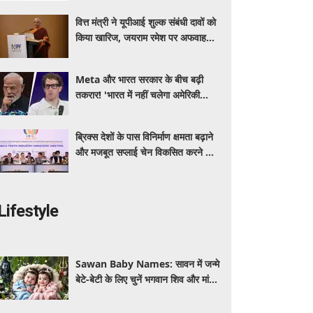
खूबियां
वित्त मंत्री ने यूपीआई शुल्क संबंधी दावों को
किया खारिज, जयराम रमेश पर अफवाह
फैलाने का आरोप
Meta और भारत सरकार के बीच बढ़ी
तकरार! 'भारत में नहीं चलेगा अमेरिकी
कानून', एल्गोरिदम को लेकर बड़ा विवाद
ब्रिक्स देशों के पास विनिर्माण क्षमता बढ़ाने
और मजबूत सप्लाई चेन विकसित करने का
सुनहरा अवसर: पीयूष गोयल
Lifestyle
Sawan Baby Names: सावन में जन्मे
बेटे-बेटी के लिए चुनें भगवान शिव और मां
पार्वती से जुड़े यूनिक, ट्रेंडी और शुभ 10
नाम, देखे लिस्ट