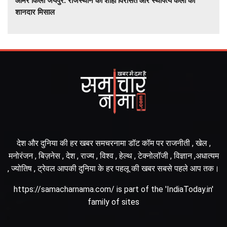
आमेर किला जयपुर: राजस्थान की शाही विरासत और स्थापत्य कला की
शानदार मिसाल
देश और दुनिया की हर खबर समचरनामा डॉट कॉम पर राजनीती , खेल ,
मनोरंजन , बिज़नेस , देश , राज्य , विश्व , हेल्थ , टेक्नोलॉजी , विज्ञान ,अधात्यम
, ज्योतिष , ट्रेवल आपकी दुनिया के हर पहलू की खबर सबसे पहले आप तक।
https://samacharnama.com/ is part of the 'IndiaToday.in'
family of sites