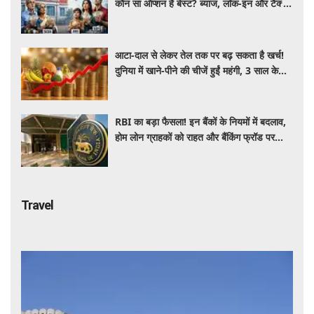
कौन सा ऑप्शन है बेस्ट? ब्याज, लॉक-इन और टैक्स
के हिसाब से समझें पूरा गणित
आटा-दाल से लेकर तेल तक पर बढ़ सकता है खर्च!
दुनिया में खाने-पीने की चीजें हुईं महंगी, 3 साल के
रिकॉर्ड स्तर पर महंगाई
RBI का बड़ा फैसला! इन बैंकों के नियमों में बदलाव,
होम लोन ग्राहकों को राहत और बैंकिंग फ्रॉड पर
कसेगा शिकंजा
Travel