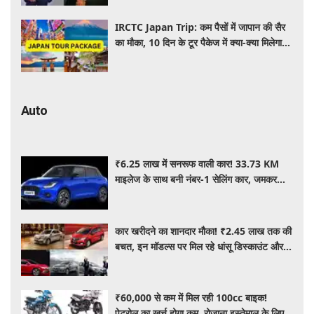
IRCTC Japan Trip: कम पैसों में जापान की सैर
का मौका, 10 दिन के टूर पैकेज में क्या-क्या मिलेगा?
जानें पूरी जानकारी
Auto
₹6.25 लाख में सनरूफ वाली कार! 33.73 KM
माइलेज के साथ बनी नंबर-1 सेलिंग कार, जमकर
खरीद रहे ग्राहक
कार खरीदने का शानदार मौका! ₹2.45 लाख तक की
बचत, इन मॉडल्स पर मिल रहे धांसू डिस्काउंट और
ऑफर्स
₹60,000 से कम में मिल रही 100cc बाइक!
पेट्रोल का खर्च होगा कम, रोजाना इस्तेमाल के लिए है