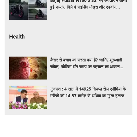
Bajaj Pulsar N160 S SS: नए अवतार में लॉन्च
हुई पल्सर, मिले 4 राइडिंग मोड्स और एडवांस
फीचर्स, जानें कीमत और खूबियां
Health
कैंसर से बचाव का रास्ता क्या है? जानिए शुरुआती
संकेत, जोखिम और समय पर पहचान का आसान
तरीका
गुजरात : 4 साल में 14925 सिकल सेल एनीमिया के
मरीजों को 14.57 करोड़ से अधिक का मुफ्त इलाज
डाबर को अंतरिम राहत, दिल्ली हाईकोर्ट ने
एफएसएसएआई के आदेश पर लगाई रोक