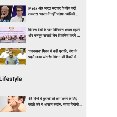
Meta और भारत सरकार के बीच बढ़ी
तकरार! 'भारत में नहीं चलेगा अमेरिकी
कानून', एल्गोरिदम को लेकर बड़ा विवाद
ब्रिक्स देशों के पास विनिर्माण क्षमता बढ़ाने
और मजबूत सप्लाई चेन विकसित करने का
सुनहरा अवसर: पीयूष गोयल
'गगनयान' मिशन में बड़ी प्रगति, देश के
पहले मानव अंतरिक्ष मिशन की तैयारी में
अहम परीक्षण पूरे: डॉ. जितेंद्र सिंह
Lifestyle
15 दिनों में मुहांसों को कम करने के लिए
फॉलो करें ये आसान रूटीन, त्वचा दिखेगी
ज्यादा साफ और ग्लोइंग