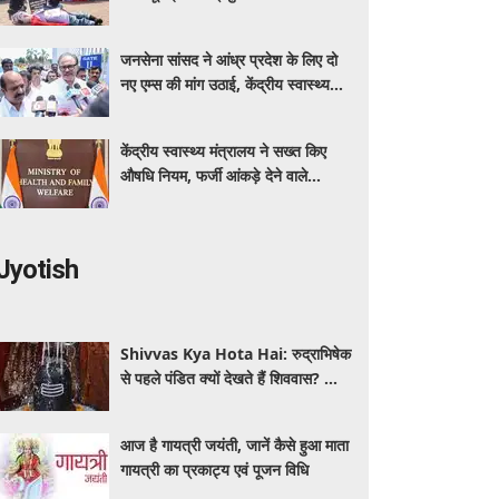
कर रहा बीएमएचआरसी
जनसेना सांसद ने आंध्र प्रदेश के लिए दो
नए एम्स की मांग उठाई, केंद्रीय स्वास्थ्य
मंत्री नड्डा को लिखा पत्र
केंद्रीय स्वास्थ्य मंत्रालय ने सख्त किए
औषधि नियम, फर्जी आंकड़े देने वाले
आवेदक होंगे अयोग्य
Jyotish
Shivvas Kya Hota Hai: रुद्राभिषेक
से पहले पंडित क्यों देखते हैं शिववास? जानें
सावन में इसका महत्व और नियम
आज है गायत्री जयंती, जानें कैसे हुआ माता
गायत्री का प्रकाट्य एवं पूजन विधि