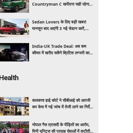
Countryman C खरीदना सही रहेगा या
कोई दूसरी लग्जरी SUV है बेहतर?
Sedan Lovers के लिए बड़ी खबर!
मानसून बाद आएंगी 3 नई सेडान कारें,
जानिए कीमत और फीचर्स की पूरी जानकारी
India-UK Trade Deal: अब कम
कीमत में खरीद सकेंगे ब्रिटिश लग्जरी कारें,
₹4 करोड़ तक सस्ती हुईं कई हाई-एंड
मॉडल
Health
कलकत्ता हाई कोर्ट ने सीबीआई को आरजी
कर केस में नई जांच में तेजी लाने का निर्देश
दिया
भोपाल गैस त्रासदी के पीड़ितों का आरोप,
मिनी यूनिट्स की प्रमुख सेवाओं में कटौती