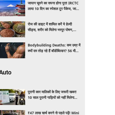
जापान घूमने का सपना होगा पूरा! IRCTC
लाया 10 दिन का स्पेशल टूर पैकेज, जानें
कीमत और सुविधाएं
रोज की डाइट में शामिल करें ये हेल्दी
सीड्स, शरीर को मिलेगा भरपूर पोषण,
इम्यूनिटी होगी मजबूत और कई बीमारियां
रहेंगी दूर
Bodybuilding Deaths: कम उम्र में
क्यों दम तोड़ रहे हैं बॉडीबिल्डर? 56 मौतों
ने बढ़ाई एक्सपर्ट्स की चिंता
Auto
पुरानी कार मालिकों के लिए जरूरी खबर!
10 साल पुरानी गाड़ियों को नहीं मिलेगा
प्रदूषण सर्टिफिकेट, जानिए नए नियम
₹47 लाख खर्च करने से पहले पढ़ें! Mini